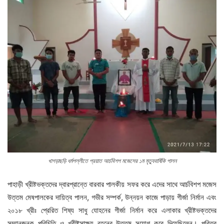
খাগড়াছড়ি ধর্মপল্লীতে প্রয়াত আর্চবিশপ মজেসের ১ম মৃত্যুবার্ষিকি পালন
পাহাড়ী খ্রীষ্টভক্তদের দ্বারপ্রান্তে বারবার পালকীয় সফর করে এদের সাথে আর্চবিশপ মজেস
উত্তম মেষপালকের দায়িত্ব পালন, গভীর সম্পর্ক, উন্নয়ন কাজে পাড়ায় গীর্জা নির্মান এবং
২০১৮ খ্রীঃ প্রেরিত শিষ্য সাধু যোহনের গীর্জা নির্মান করে এলাকার খ্রীষ্টভক্তদের
সম্মানজনক পরিচিতি ও খ্রীষ্টসাক্ষ্য বহনের উত্তম সুযোগ করে দিয়েছিলেন। পবিত্র