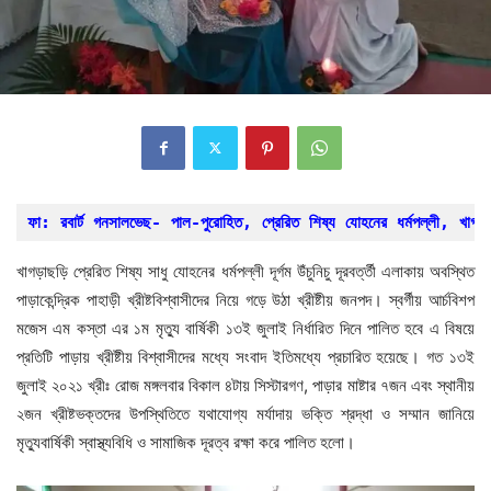
ফা: রবার্ট গনসালভেছ- পাল-পুরোহিত, প্রেরিত শিষ্য যোহনের ধর্মপল্লী, খাগড়
খাগড়াছড়ি প্রেরিত শিষ্য সাধু যোহনের ধর্মপল্লী দূর্গম উঁচুনিচু দূরবর্ত্তী এলাকায় অবস্থিত
পাড়াকেন্দ্রিক পাহাড়ী খ্রীষ্টবিশ্বাসীদের নিয়ে গড়ে উঠা খ্রীষ্টীয় জনপদ। স্বর্গীয় আর্চবিশপ
মজেস এম কস্তা এর ১ম মৃত্যু বার্ষিকী ১৩ই জুলাই নির্ধারিত দিনে পালিত হবে এ বিষয়ে
প্রতিটি পাড়ায় খ্রীষ্টীয় বিশ্বাসীদের মধ্যে সংবাদ ইতিমধ্যে প্রচারিত হয়েছে। গত ১৩ই
জুলাই ২০২১ খ্রীঃ রোজ মঙ্গলবার বিকাল ৪টায় সিস্টারগণ, পাড়ার মাষ্টার ৭জন এবং স্থানীয়
২জন খ্রীষ্টভক্তদের উপস্থিতিতে যথাযোগ্য মর্যাদায় ভক্তি শ্রদ্ধা ও সম্মান জানিয়ে
মৃত্যুবার্ষিকী স্বাস্থ্যবিধি ও সামাজিক দূরত্ব রক্ষা করে পালিত হলো।