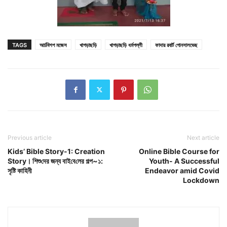
TAGS
আর্চবিশপ মজেস
খাগড়াছড়ি
খাগড়াছড়ি ধর্মপল্লী
ফাদার রবার্ট গোনসালভেছ
Previous article
Next article
Kids’ Bible Story-1: Creation
Online Bible Course for
Story। শিশু‌দের জন্য বাই‌বে‌লের গল্প~১:
Youth- A Successful
সৃ‌ষ্টি কা‌হিনী
Endeavor amid Covid
Lockdown