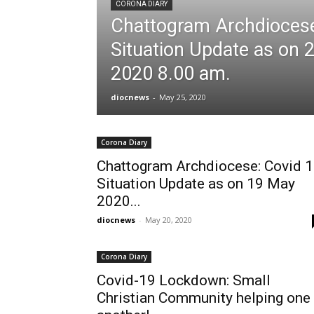
CORONA DIARY
Chattogram Archdiocese
Situation Update as on 
2020 8.00 am.
diocnews
-
May 25, 2020
Corona Diary
Chattogram Archdiocese: Covid 
Situation Update as on 19 May
2020...
diocnews
-
May 20, 2020
Corona Diary
Covid-19 Lockdown: Small
Christian Community helping one