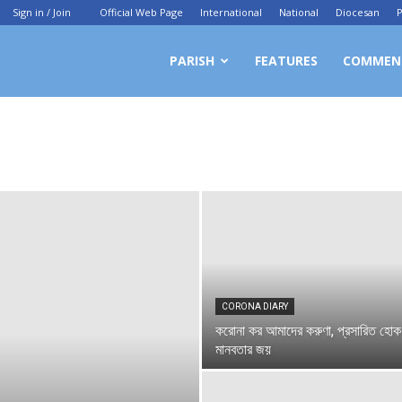
Sign in / Join
Official Web Page
International
National
Diocesan
P
ittagong
PARISH
FEATURES
COMMEN
chdiocesan
ews
rvice
CORONA DIARY
করোনা কর আমাদের করুণা, প্রসারিত হোক
মানবতার জয়