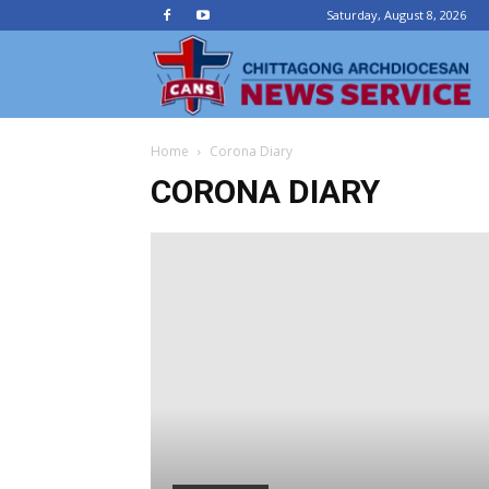
Saturday, August 8, 2026
Ch
Home
Corona Diary
Ar
CORONA DIARY
N
Se