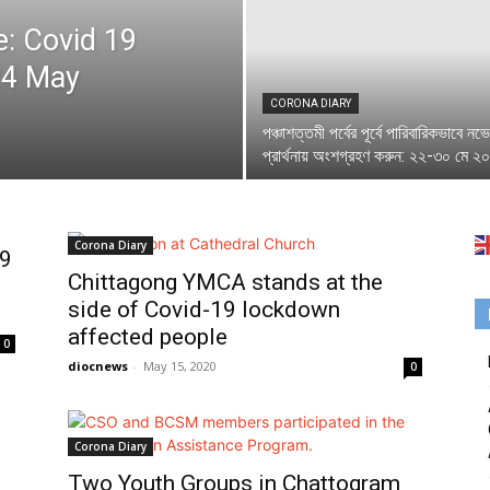
: Covid 19
24 May
CORONA DIARY
পঞ্চাশত্তমী পর্বের পূর্বে পারিবারিকভাবে নভ
প্রার্থনায় অংশগ্রহণ করুন: ২২-৩০ মে ২
Corona Diary
19
Chittagong YMCA stands at the
side of Covid-19 lockdown
affected people
0
diocnews
-
May 15, 2020
0
Corona Diary
Two Youth Groups in Chattogram