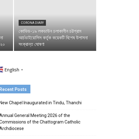
CORONA DIARY
কোভিড-১৯ লকডাউন চলাকালীন চট্টগ্রাম
েনা
আর্চডাইয়োসিস কর্তৃক কয়েকটি বিশেষ উপাসনা
০২০
সংক্রান্ত ঘোষণা
English
▼
Recent Posts
New Chapel Inaugurated in Tindu, Thanchi
Annual General Meeting 2026 of the
Commissions of the Chattogram Catholic
Archdiocese